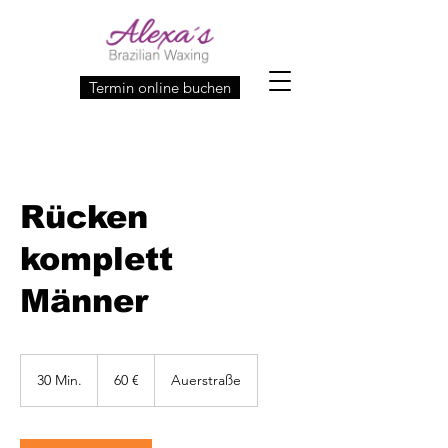
Termin online buchen
Rücken
komplett
Männer
60
Euro
30 Min.
3
60 €
Auerstraße
0
M
i