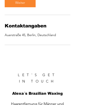
n
Weiter
.
Kontaktangaben
Auerstraße 45, Berlin, Deutschland
LET'S GET
IN TOUCH
Alexa´s Brazilian Waxing
Haarentfernung für Männer und