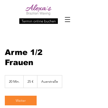
Termin online buchen
Arme 1/2
Frauen
25
Euro
20 Min.
2
25 €
Auerstraße
0
M
i
n
Weiter
.